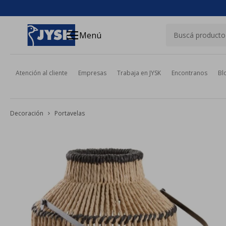
close
menu
Menú
Atención al cliente
Empresas
Trabaja en JYSK
Encontranos
Bl
Decoración
Portavelas