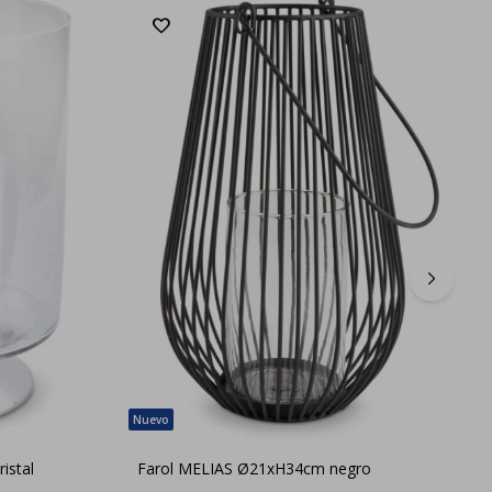
istal
Farol MELIAS Ø21xH34cm negro