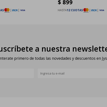
$
899
TAS
|
|
HASTA
12 CUOTAS
|
|
uscríbete a nuestra newslett
nterate primero de todas las novedades y descuentos en Jy