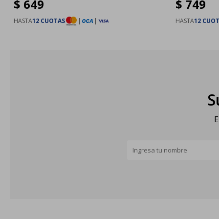
$
649
$
749
HASTA
12 CUOTAS
|
|
HASTA
12 CUO
S
E