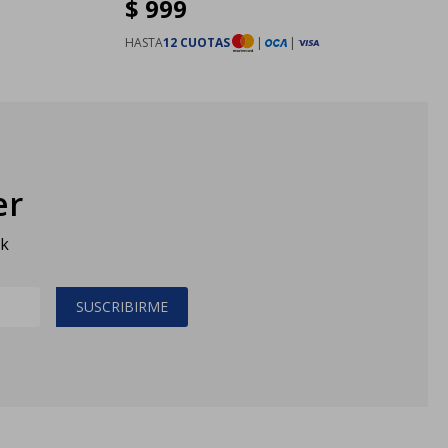
$
999
HASTA
12 CUOTAS
|
|
er
sk
SUSCRIBIRME