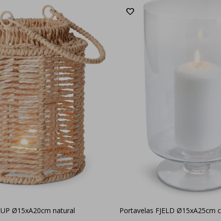
UP Ø15xA20cm natural
Portavelas FJELD Ø15xA25cm cr