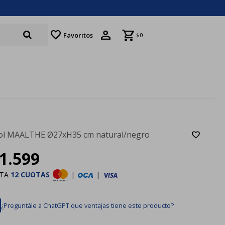
favorite
Favoritos
$
0
ol MAALTHE Ø27xH35 cm natural/negro
1.599
STA
12 CUOTAS
|
|
¿Preguntále a ChatGPT que ventajas tiene este producto?