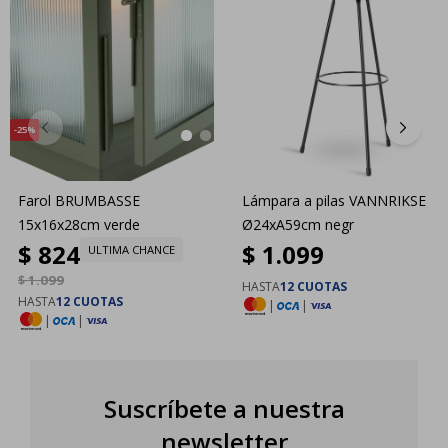
25
Farol BRUMBASSE
Lámpara a pilas VANNRIKSE
15x16x28cm verde
Ø24xA59cm negr
$
824
$
1.099
ULTIMA CHANCE
$
1.099
HASTA
12 CUOTAS
HASTA
12 CUOTAS
|
|
|
|
Suscríbete a nuestra
newsletter