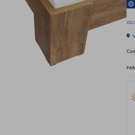
Ver 
U
Com
PAR