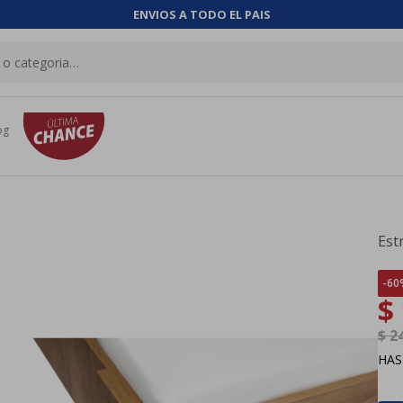
ENVIOS A TODO EL PAIS
og
Est
60
$
$
2
HA