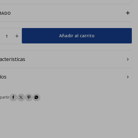
+
MADO
add
Añadir al carrito
acteristicas
íos



