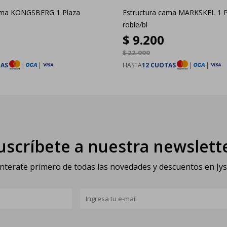
cama KONGSBERG 1 Plaza
Estructura cama MARKSKEL 1 P
roble/bl
$
9.200
$
22.999
TAS
|
|
HASTA
12 CUOTAS
|
|
uscríbete a nuestra newslett
nterate primero de todas las novedades y descuentos en Jy