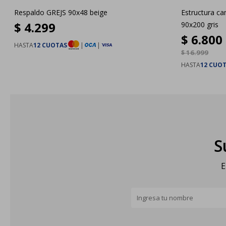
Respaldo GREJS 90x48 beige
Estructura 
$
4.299
90x200 gris
$
6.800
HASTA
12 CUOTAS
|
|
$
16.999
HASTA
12 CUO
S
E