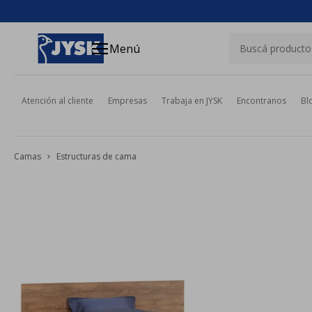
close
menu
Menú
Atención al cliente
Empresas
Trabaja en JYSK
Encontranos
Bl
Camas
Estructuras de cama