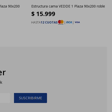
laza 90x200
Estructura cama VEDDE 1 Plaza 90x200 roble
$
15.999
HASTA
12 CUOTAS
|
|
er
sk
SUSCRIBIRME