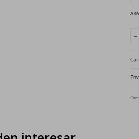
AR
remove
Car
Env
en interesar