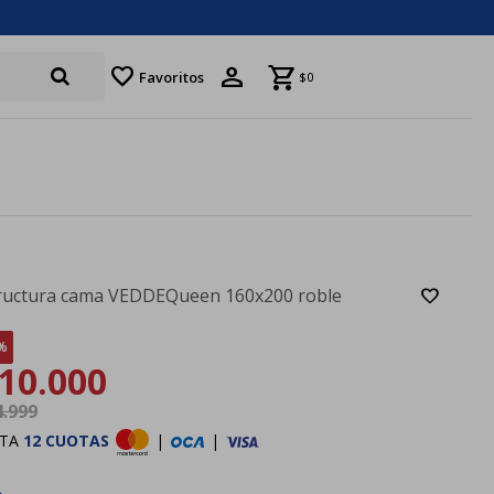
favorite
Favoritos
$
0
ructura cama VEDDEQueen 160x200 roble
10.000
4.999
STA
12 CUOTAS
|
|