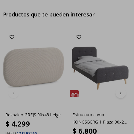
Productos que te pueden interesar
60
Respaldo GREJS 90x48 beige
Estructura cama
$
4.299
KONGSBERG 1 Plaza 90x200
$
6.800
gris
HASTA
12 CUOTAS