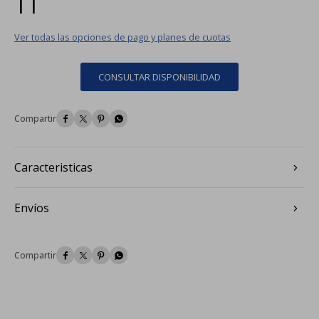
Ver todas las opciones de pago y planes de cuotas
CONSULTAR DISPONIBILIDAD




Caracteristicas
Envíos



