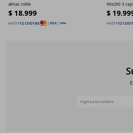
almac roble
90x200 3 caj
$
18.999
$
19.99
HASTA
12 CUOTAS
|
|
HASTA
12 CUO
S
E