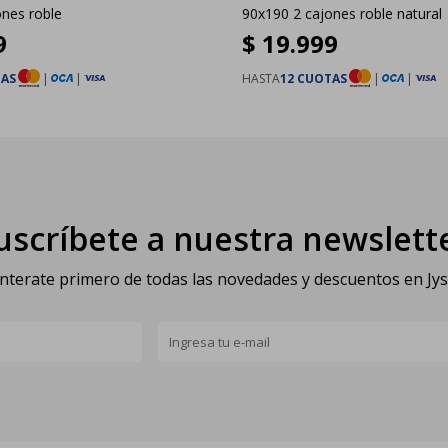
ones roble
90x190 2 cajones roble natural
9
$
19.999
TAS
|
|
HASTA
12 CUOTAS
|
|
uscríbete a nuestra newslett
nterate primero de todas las novedades y descuentos en Jy