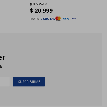
gris oscuro
$
20.999
HASTA
12 CUOTAS
|
|
er
sk
SUSCRIBIRME