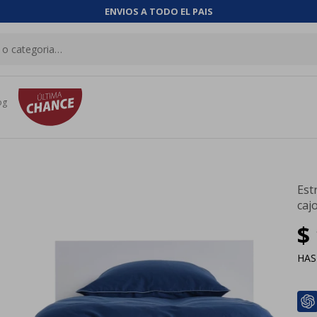
ENVIOS A TODO EL PAIS
og
Est
caj
$
HA