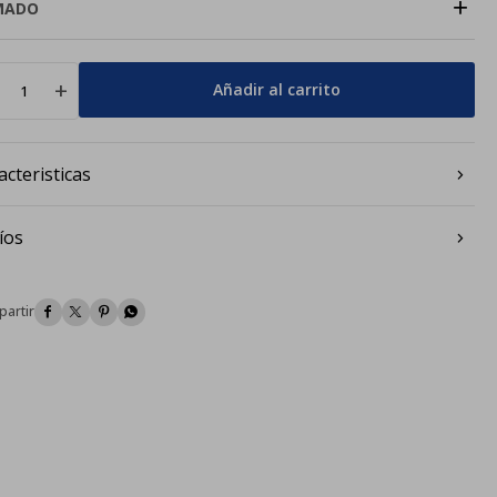
+
MADO
add
Añadir al carrito
acteristicas
íos



