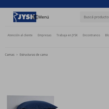
close
menu
Menú
Atención al cliente
Empresas
Trabaja en JYSK
Encontranos
Bl
Camas
Estructuras de cama