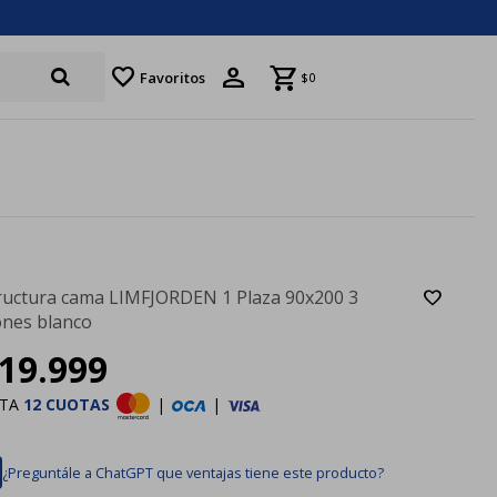
favorite
Favoritos
$
0
ructura cama LIMFJORDEN 1 Plaza 90x200 3
ones blanco
19.999
STA
12 CUOTAS
|
|
¿Preguntále a ChatGPT que ventajas tiene este producto?