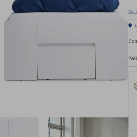
Ver 
U
Com
PAR