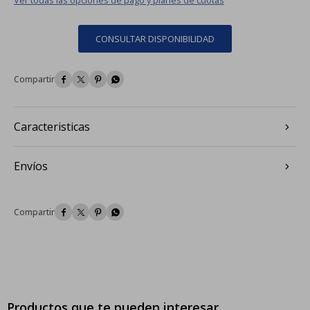
CONSULTAR DISPONIBILIDAD




Caracteristicas
Envíos




Productos que te pueden interesar