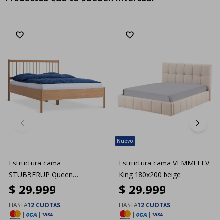
Estructura cama
Estructura cama VEMMELEV
STUBBERUP Queen
King 180x200 beige
$
29.999
$
29.999
160x200 roble
HASTA
12 CUOTAS
HASTA
12 CUOTAS
|
|
|
|