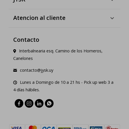
Atencion al cliente
Contacto
Interbalnearia esq. Camino de los Horneros,
Canelones
contacto@jysk.uy
Lunes a Domingo de 10 a 21 hs - Pick up web 3 a
4 días hábiles.



