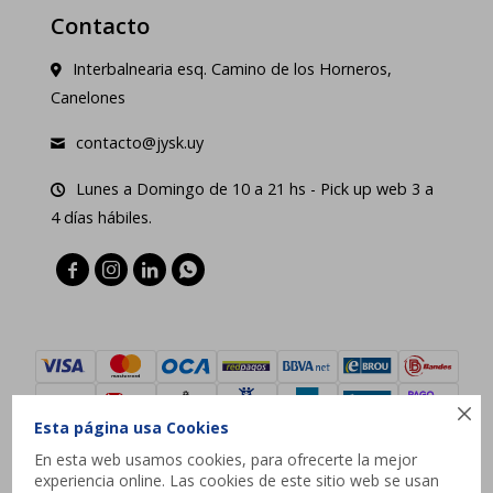
Contacto
Interbalnearia esq. Camino de los Horneros,
Canelones
contacto@jysk.uy
Lunes a Domingo de 10 a 21 hs - Pick up web 3 a
4 días hábiles.





Esta página usa Cookies
En esta web usamos cookies, para ofrecerte la mejor
experiencia online. Las cookies de este sitio web se usan
© Copyright 2026 / JYSK