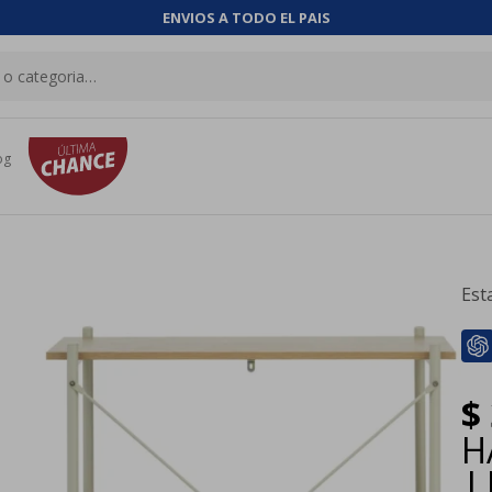
ENVIOS A TODO EL PAIS
og
Est
$
H
|