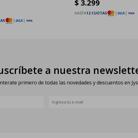
$
3.299
HASTA
12 CUOTAS
|
|
TAS
|
|
uscríbete a nuestra newslett
nterate primero de todas las novedades y descuentos en Jy