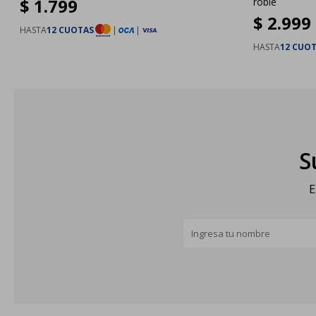
$
1.799
roble
$
2.999
HASTA
12 CUOTAS
|
|
HASTA
12 CUO
S
E