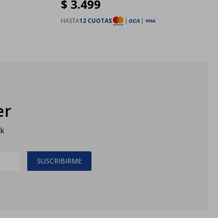
$
3.499
HASTA
12 CUOTAS
|
|
er
sk
SUSCRIBIRME