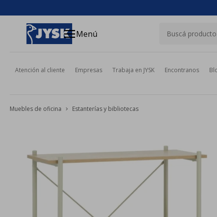
close
menu
Menú
Atención al cliente
Empresas
Trabaja en JYSK
Encontranos
Bl
Muebles de oficina
Estanterías y bibliotecas