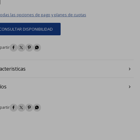
todas las opciones de pago y planes de cuotas
CONSULTAR DISPONIBILIDAD




acteristicas
íos



