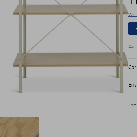
Ver 
Car
Env