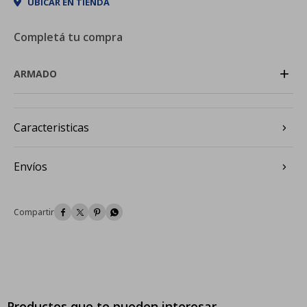
UBICAR EN TIENDA
Completá tu compra
+
ARMADO
Caracteristicas
Envíos




Productos que te pueden interesar