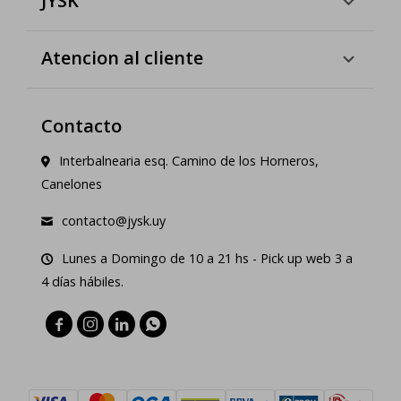
JYSK
Atencion al cliente
Contacto
Interbalnearia esq. Camino de los Horneros,
Canelones
contacto@jysk.uy
Lunes a Domingo de 10 a 21 hs - Pick up web 3 a
4 días hábiles.



