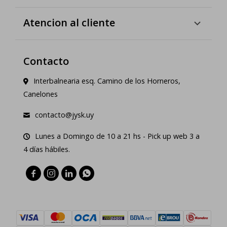
Atencion al cliente
Contacto
Interbalnearia esq. Camino de los Horneros,
Canelones
contacto@jysk.uy
Lunes a Domingo de 10 a 21 hs - Pick up web 3 a
4 días hábiles.



