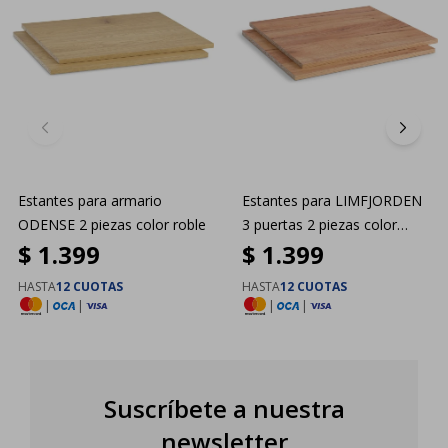
Estantes para armario
Estantes para LIMFJORDEN
ODENSE 2 piezas color roble
3 puertas 2 piezas color
$
1.399
$
1.399
roble natural
HASTA
12 CUOTAS
HASTA
12 CUOTAS
|
|
|
|
Suscríbete a nuestra
newsletter