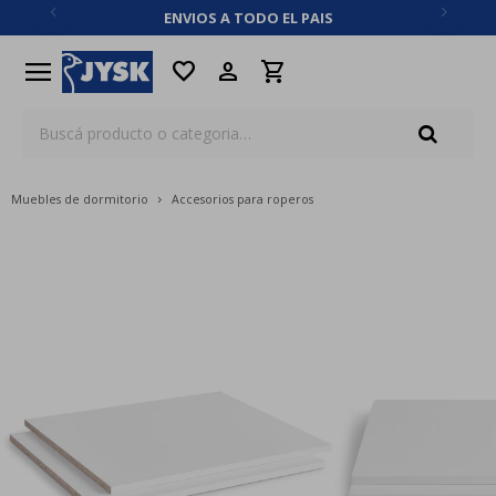
ENVIOS A TODO EL PAIS
close
menu
favorite
Muebles de dormitorio
Accesorios para roperos