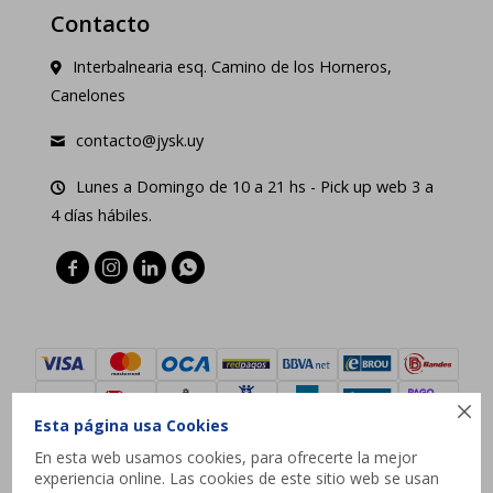
Contacto
Interbalnearia esq. Camino de los Horneros,
Canelones
contacto@jysk.uy
Lunes a Domingo de 10 a 21 hs - Pick up web 3 a
4 días hábiles.





Esta página usa Cookies
En esta web usamos cookies, para ofrecerte la mejor
experiencia online. Las cookies de este sitio web se usan
© Copyright 2026 / JYSK