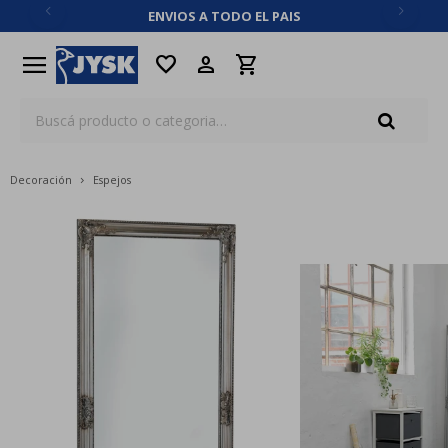
ENVIOS A TODO EL PAIS
close
menu
favorite
Decoración
Espejos