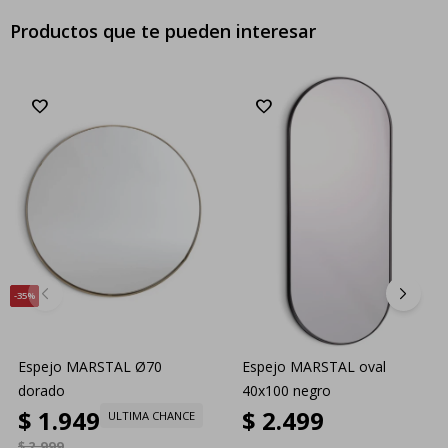
Productos que te pueden interesar
35
Espejo MARSTAL Ø70
Espejo MARSTAL oval
dorado
40x100 negro
$
1.949
$
2.499
ULTIMA CHANCE
$
2.999