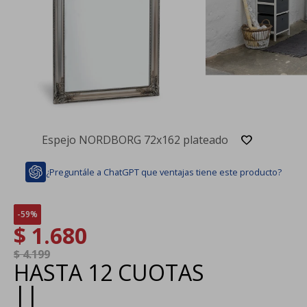
Espejo NORDBORG 72x162 plateado
¿Preguntále a ChatGPT que ventajas tiene este producto?
59
$
1.680
$
4.199
HASTA
12 CUOTAS
|
|