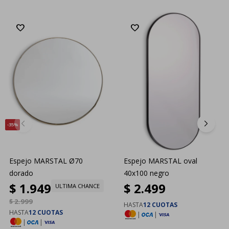
35
Espejo MARSTAL Ø70
Espejo MARSTAL oval
dorado
40x100 negro
$
1.949
$
2.499
ULTIMA CHANCE
$
2.999
HASTA
12 CUOTAS
HASTA
12 CUOTAS
|
|
|
|