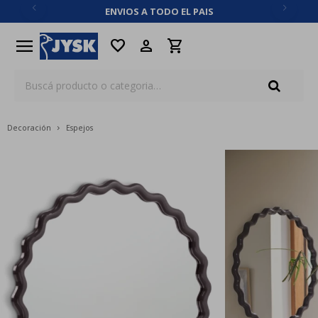
ENVIOS A TODO EL PAIS
close
menu
favorite
Decoración
Espejos