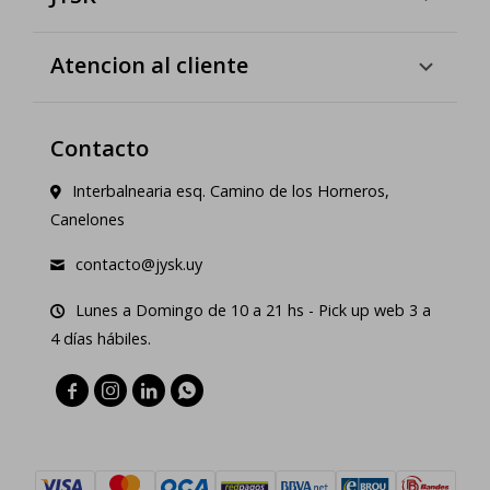
Atencion al cliente
Contacto
Interbalnearia esq. Camino de los Horneros,
Canelones
contacto@jysk.uy
Lunes a Domingo de 10 a 21 hs - Pick up web 3 a
4 días hábiles.



