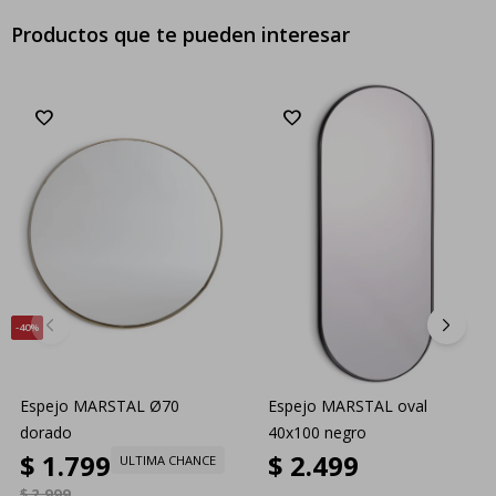
Productos que te pueden interesar
40
Espejo MARSTAL Ø70
Espejo MARSTAL oval
dorado
40x100 negro
$
1.799
$
2.499
ULTIMA CHANCE
$
2.999