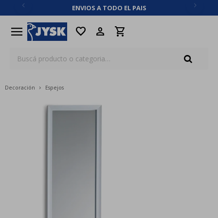
ENVIOS A TODO EL PAIS
close
menu
favorite
Decoración
Espejos