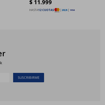
$
11.999
HASTA
12 CUOTAS
|
|
er
sk
SUSCRIBIRME