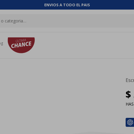
ENVIOS A TODO EL PAIS
og
Esc
$
HA