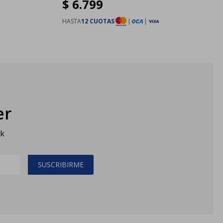
$
6.799
HASTA
12 CUOTAS
|
|
er
sk
SUSCRIBIRME