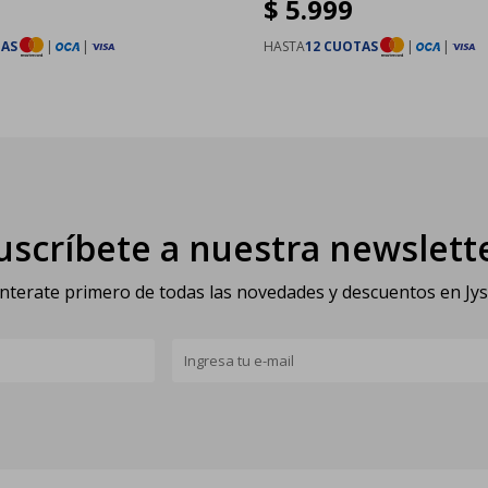
$
5.999
TAS
|
|
HASTA
12 CUOTAS
|
|
uscríbete a nuestra newslett
nterate primero de todas las novedades y descuentos en Jy