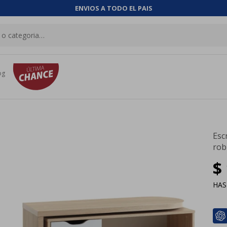
ENVIOS A TODO EL PAIS
og
Esc
rob
$
HA