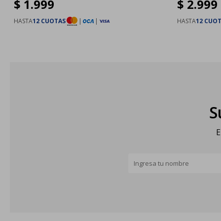
$
1.999
$
2.999
HASTA
12 CUOTAS
|
|
HASTA
12 CUO
S
E