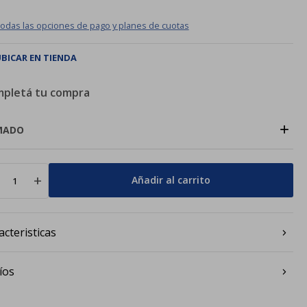
todas las opciones de pago y planes de cuotas
BICAR EN TIENDA
pletá tu compra
+
MADO
add
Añadir al carrito
acteristicas
íos