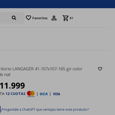
favorite
Favoritos
$
0
ritorio LANGAGER 41-107x107-165 gir color
le nat
11.999
STA
12 CUOTAS
|
|
¿Preguntále a ChatGPT que ventajas tiene este producto?