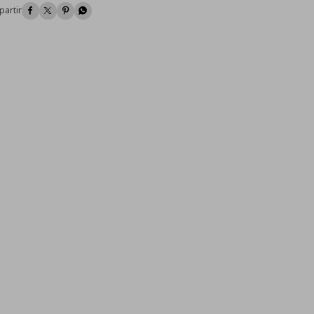



