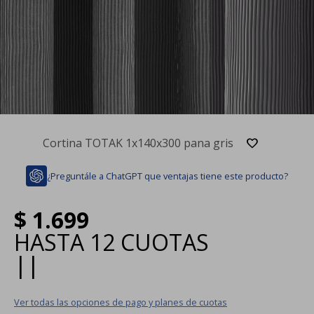
Cortina TOTAK 1x140x300 pana gris
¿Preguntále a ChatGPT que ventajas tiene este producto?
$
1.699
HASTA
12 CUOTAS
|
|
Ver todas las opciones de pago y planes de cuotas