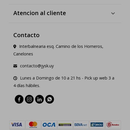
Atencion al cliente
Contacto
Interbalnearia esq. Camino de los Horneros,
Canelones
contacto@jysk.uy
Lunes a Domingo de 10 a 21 hs - Pick up web 3 a
4 días hábiles.



