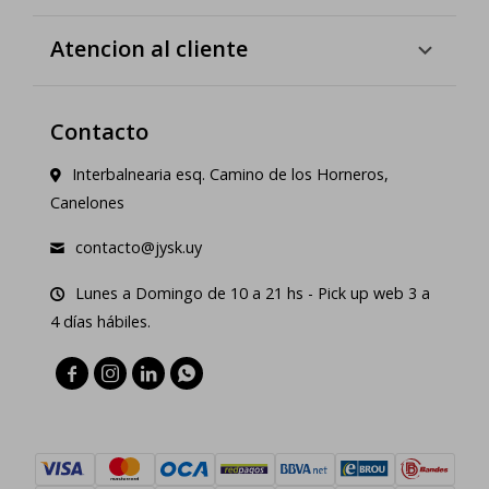
Atencion al cliente
Contacto
Interbalnearia esq. Camino de los Horneros,
Canelones
contacto@jysk.uy
Lunes a Domingo de 10 a 21 hs - Pick up web 3 a
4 días hábiles.



