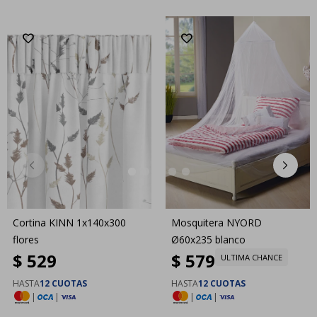
Cortina KINN 1x140x300
Mosquitera NYORD
flores
Ø60x235 blanco
$
529
$
579
ULTIMA CHANCE
HASTA
12 CUOTAS
HASTA
12 CUOTAS
|
|
|
|