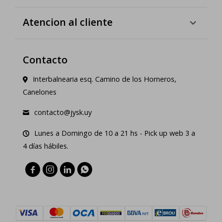
Atencion al cliente
Contacto
Interbalnearia esq. Camino de los Horneros,
Canelones
contacto@jysk.uy
Lunes a Domingo de 10 a 21 hs - Pick up web 3 a
4 días hábiles.



