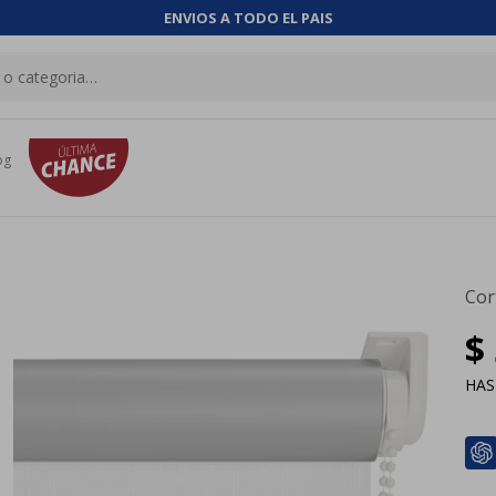
ENVIOS A TODO EL PAIS
og
Cor
$
HA