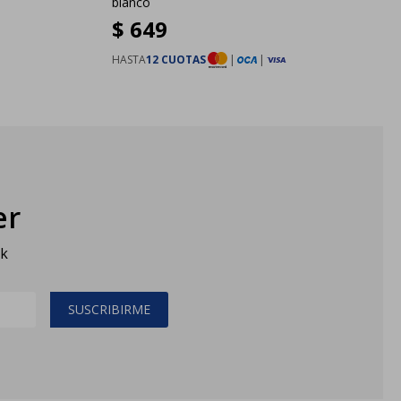
blanco
$
649
HASTA
12 CUOTAS
|
|
er
sk
SUSCRIBIRME