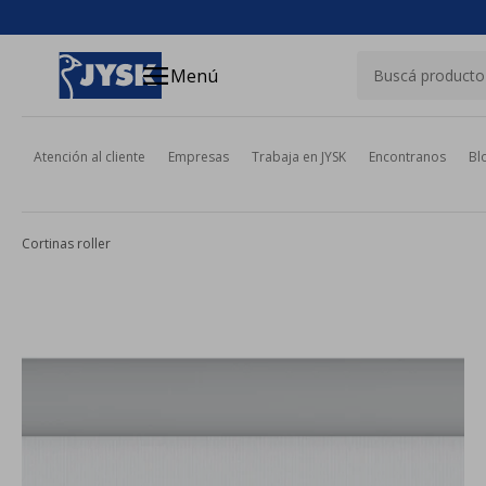
close
menu
Menú
Atención al cliente
Empresas
Trabaja en JYSK
Encontranos
Bl
Cortinas roller