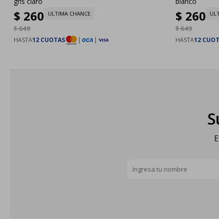
gris claro
blanco
$
260
$
260
ULTIMA CHANCE
UL
$
649
$
649
HASTA
12 CUOTAS
|
|
HASTA
12 CUO
S
E