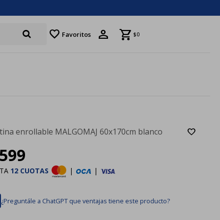
favorite
Favoritos
$
0
tina enrollable MALGOMAJ 60x170cm blanco
599
STA
12 CUOTAS
|
|
¿Preguntále a ChatGPT que ventajas tiene este producto?