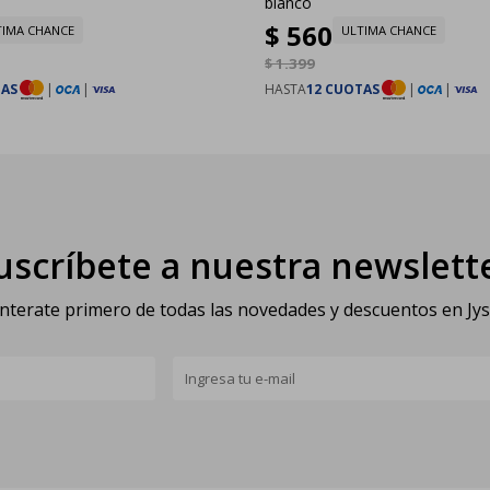
blanco
$
560
TIMA CHANCE
ULTIMA CHANCE
$
1.399
TAS
|
|
HASTA
12 CUOTAS
|
|
uscríbete a nuestra newslett
nterate primero de todas las novedades y descuentos en Jy