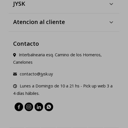
JYSK
Atencion al cliente
Contacto
Interbalnearia esq. Camino de los Horneros,
Canelones
contacto@jysk.uy
Lunes a Domingo de 10 a 21 hs - Pick up web 3 a
4 días hábiles.



