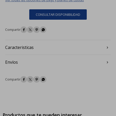
CONSULTAR DISPONIBILIDAD




Caracteristicas
Envíos




Productos que te pueden interesar