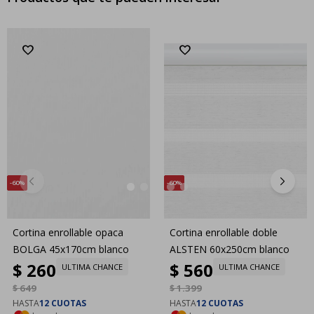
60
60
Cortina enrollable opaca
Cortina enrollable doble
BOLGA 45x170cm blanco
ALSTEN 60x250cm blanco
$
260
$
560
ULTIMA CHANCE
ULTIMA CHANCE
$
649
$
1.399
HASTA
12 CUOTAS
HASTA
12 CUOTAS