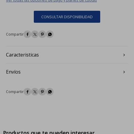
CONSULTAR DISPONIBILIDAD




Caracteristicas
Envíos




Productos que te pueden interesar