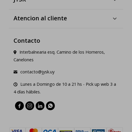
Atencion al cliente
Contacto
Interbalnearia esq. Camino de los Horneros,
Canelones
contacto@jysk.uy
Lunes a Domingo de 10 a 21 hs - Pick up web 3 a
4 días hábiles.



