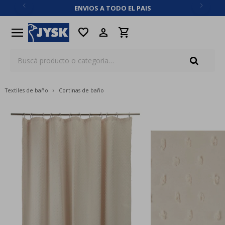
ENVIOS A TODO EL PAIS
close
menu
favorite
Textiles de baño
Cortinas de baño