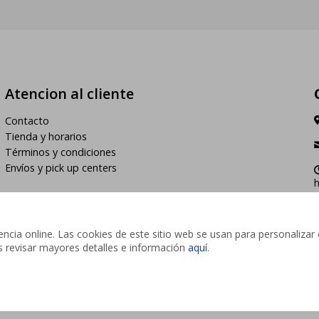
Atencion al cliente
Contacto
Tienda y horarios
Términos y condiciones
Envíos y pick up centers
h
cia online. Las cookies de este sitio web se usan para personalizar 
des revisar mayores detalles e información
aquí
.