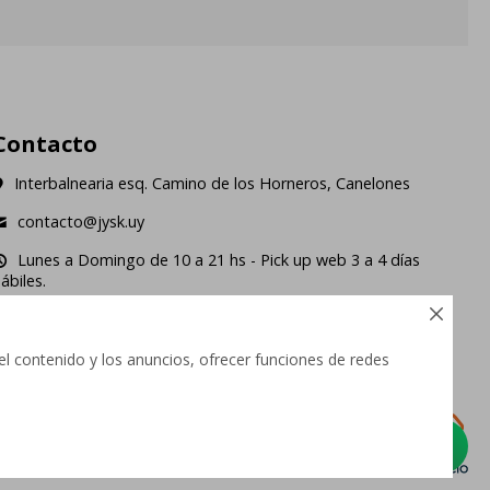
Contacto
Interbalnearia esq. Camino de los Horneros, Canelones
contacto@jysk.uy
Lunes a Domingo de 10 a 21 hs - Pick up web 3 a 4 días
ábiles.





el contenido y los anuncios, ofrecer funciones de redes