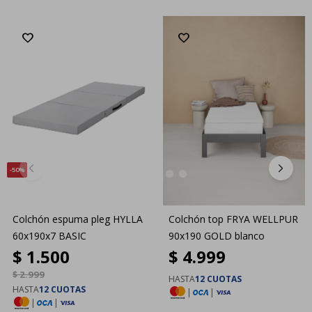
50
Colchón espuma pleg HYLLA
Colchón top FRYA WELLPUR
60x190x7 BASIC
90x190 GOLD blanco
$
1.500
$
4.999
$
2.999
HASTA
12 CUOTAS
HASTA
12 CUOTAS
|
|
|
|