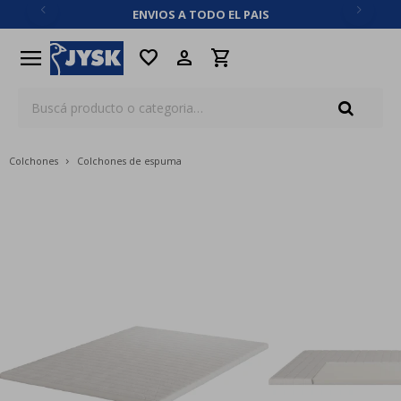
ENVIOS A TODO EL PAIS
close
menu
favorite
Colchones
Colchones de espuma