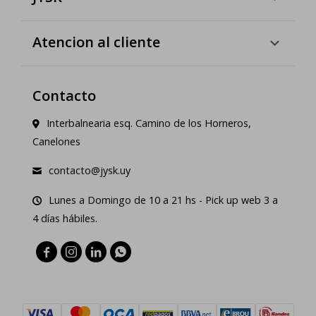
Atencion al cliente
Contacto
Interbalnearia esq. Camino de los Horneros,
Canelones
contacto@jysk.uy
Lunes a Domingo de 10 a 21 hs - Pick up web 3 a
4 días hábiles.



