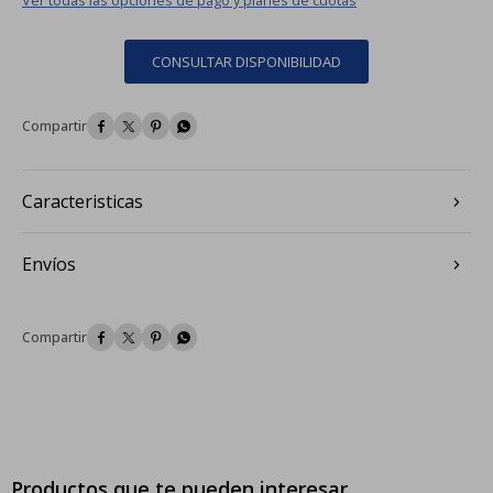
CONSULTAR DISPONIBILIDAD




Caracteristicas
Envíos




Productos que te pueden interesar