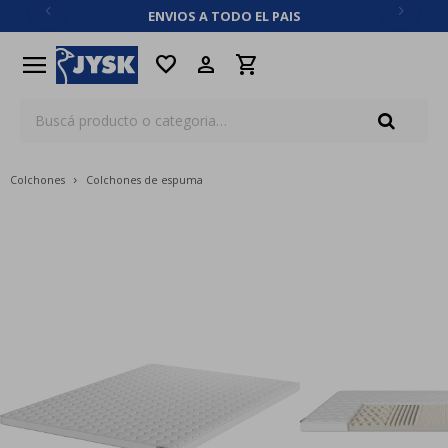
ENVIOS A TODO EL PAIS
close
menu
favorite
Colchones
Colchones de espuma