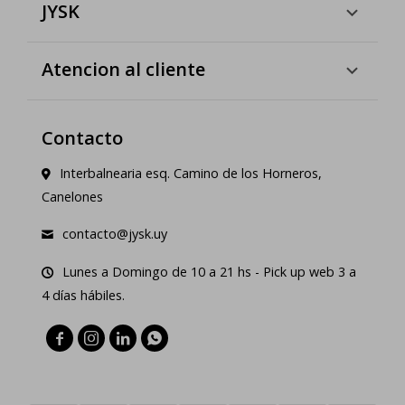
JYSK
Atencion al cliente
Contacto
Interbalnearia esq. Camino de los Horneros,
Canelones
contacto@jysk.uy
Lunes a Domingo de 10 a 21 hs - Pick up web 3 a
4 días hábiles.



