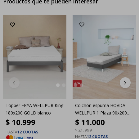
Productos que te pueden interesar
50
Topper FRYA WELLPUR King
Colchón espuma HOVDA
180x200 GOLD blanco
WELLPUR 1 Plaza 90x200
$
10.999
$
11.000
GOLD Firme
$
21.999
HASTA
12 CUOTAS
HASTA
12 CUOTAS
|
|