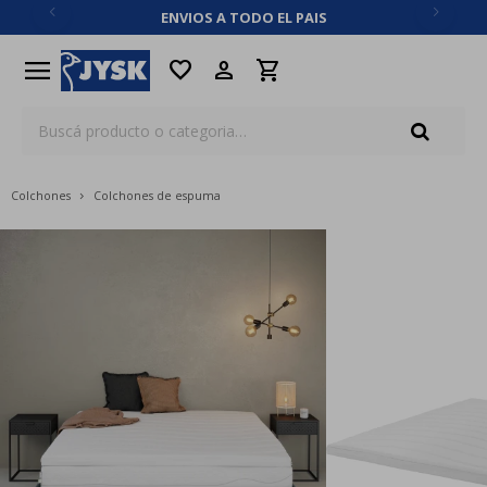
ENVIOS A TODO EL PAIS
close
menu
favorite
Colchones
Colchones de espuma