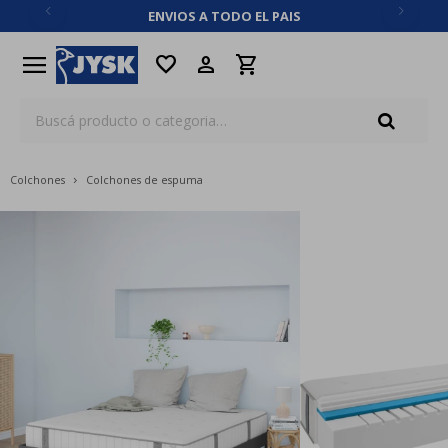
ENVIOS A TODO EL PAIS
close
menu
favorite
Colchones
Colchones de espuma