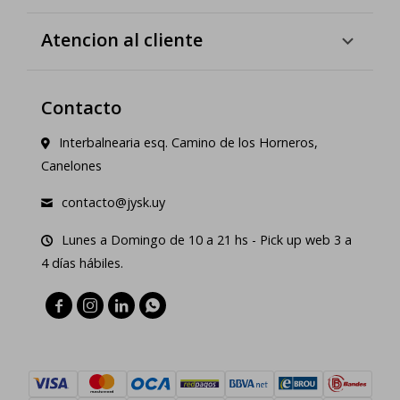
Atencion al cliente
Contacto
Interbalnearia esq. Camino de los Horneros,
Canelones
contacto@jysk.uy
Lunes a Domingo de 10 a 21 hs - Pick up web 3 a
4 días hábiles.



