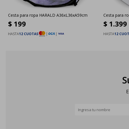
Cesta para ropa HARALD A36xL36xA59cm
Cesta para ro
$
199
$
1.399
HASTA
12 CUOTAS
|
|
HASTA
12 CUO
S
E