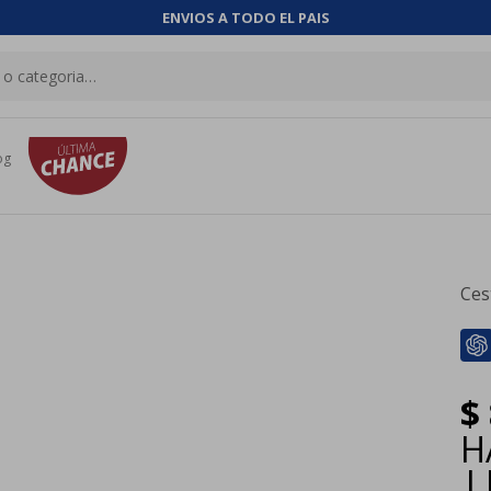
ENVIOS A TODO EL PAIS
og
Ces
$
H
|