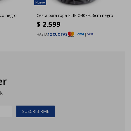
ico negro
Cesta para ropa ELIF Ø40xH56cm negro
$
2.599
HASTA
12 CUOTAS
|
|
er
sk
SUSCRIBIRME