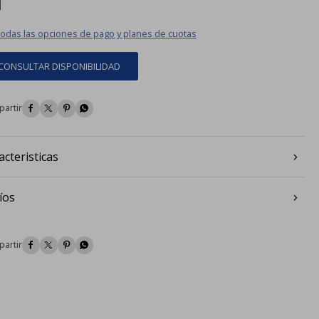
todas las opciones de pago y planes de cuotas
CONSULTAR DISPONIBILIDAD




acteristicas
íos



