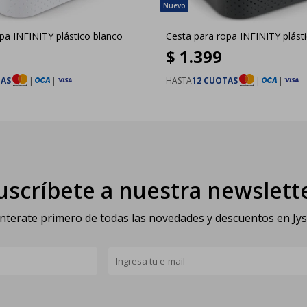
pa INFINITY plástico blanco
Cesta para ropa INFINITY plást
$
1.399
TAS
|
|
HASTA
12 CUOTAS
|
|
uscríbete a nuestra newslett
nterate primero de todas las novedades y descuentos en Jy