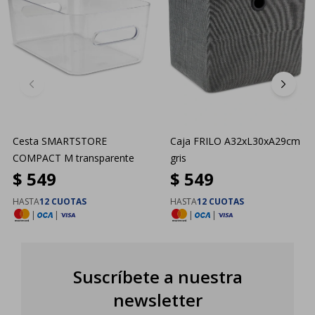
Cesta SMARTSTORE
Caja FRILO A32xL30xA29cm
COMPACT M transparente
gris
$
549
$
549
HASTA
12 CUOTAS
HASTA
12 CUOTAS
|
|
|
|
Suscríbete a nuestra
newsletter