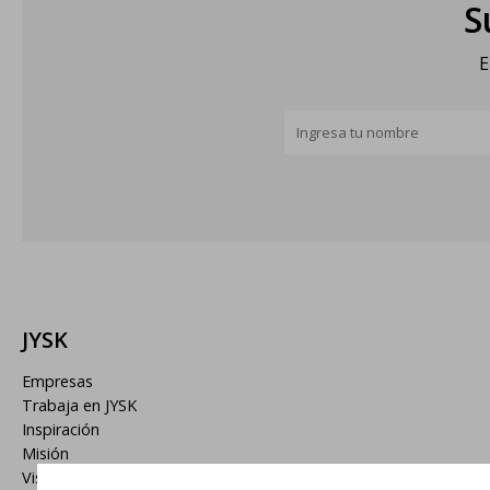
S
E
JYSK
Empresas
Trabaja en JYSK
Inspiración
Misión
Visión