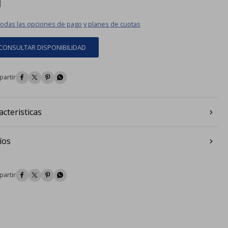
todas las opciones de pago y planes de cuotas
CONSULTAR DISPONIBILIDAD




acteristicas
íos



