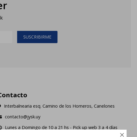
er
sk
SUSCRIBIRME
Contacto
Interbalnearia esq. Camino de los Horneros, Canelones
contacto@jysk.uy
Lunes a Domingo de 10 a 21 hs - Pick up web 3 a 4 días
ábiles.
