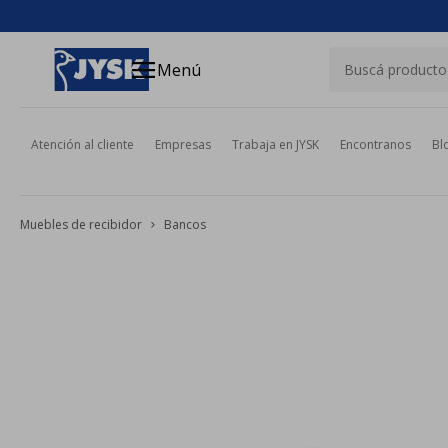
close
menu
Menú
Atención al cliente
Empresas
Trabaja en JYSK
Encontranos
Bl
Muebles de recibidor
Bancos