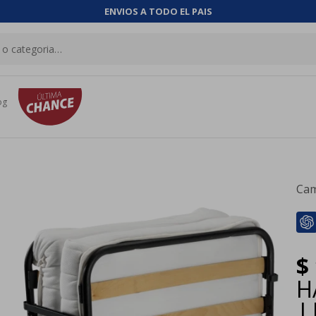
ENVIOS A TODO EL PAIS
og
Cam
$
H
|