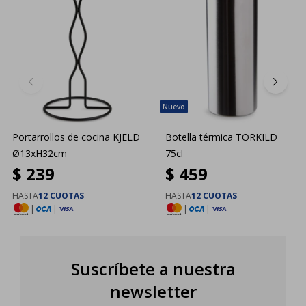
Portarrollos de cocina KJELD
Botella térmica TORKILD
Ø13xH32cm
75cl
$
239
$
459
HASTA
12 CUOTAS
HASTA
12 CUOTAS
|
|
|
|
Suscríbete a nuestra
newsletter