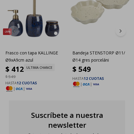
25
Frasco con tapa KALLINGE
Bandeja STENSTORP Ø11/
Ø9xA9cm azul
Ø14 gres porceláni
$
412
$
549
ULTIMA CHANCE
$
549
HASTA
12 CUOTAS
HASTA
12 CUOTAS
|
|
|
|
Suscríbete a nuestra
newsletter