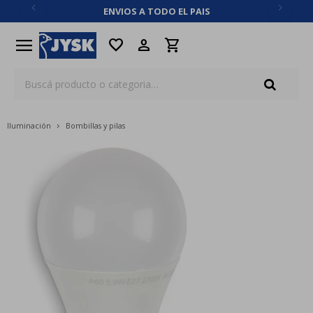
ENVIOS A TODO EL PAIS
close
menu
favorite
Iluminación
Bombillas y pilas