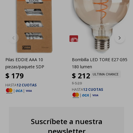
60
Pilas EDDIE AAA 10
Bombilla LED TORE E27 G95
piezas/paquete SDP
180 lumen
$
179
$
212
ULTIMA CHANCE
$
529
HASTA
12 CUOTAS
HASTA
12 CUOTAS
|
|
|
|
Suscríbete a nuestra
newsletter