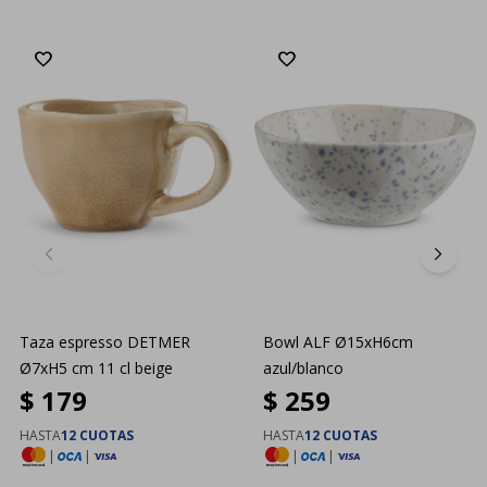
Taza espresso DETMER
Bowl ALF Ø15xH6cm
Ø7xH5 cm 11 cl beige
azul/blanco
$
179
$
259
HASTA
12 CUOTAS
HASTA
12 CUOTAS
|
|
|
|