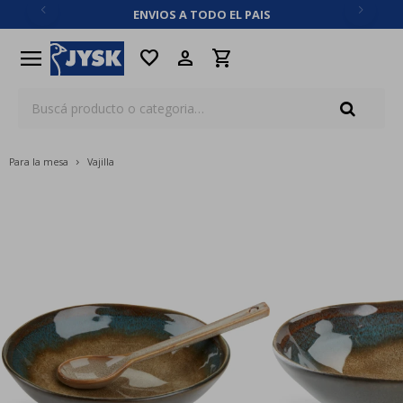
ENVIOS A TODO EL PAIS
close
menu
favorite
Para la mesa
Vajilla