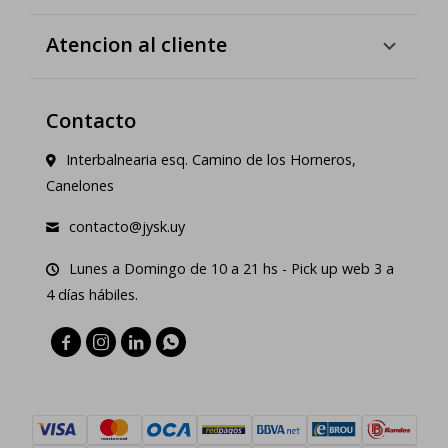
Atencion al cliente
Contacto
Interbalnearia esq. Camino de los Horneros,
Canelones
contacto@jysk.uy
Lunes a Domingo de 10 a 21 hs - Pick up web 3 a
4 días hábiles.



