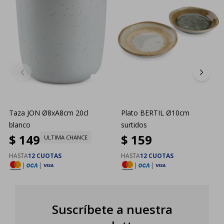
Taza JON Ø8xA8cm 20cl
Plato BERTIL Ø10cm
blanco
surtidos
$
149
$
159
ULTIMA CHANCE
HASTA
12 CUOTAS
HASTA
12 CUOTAS
|
|
|
|
Suscríbete a nuestra