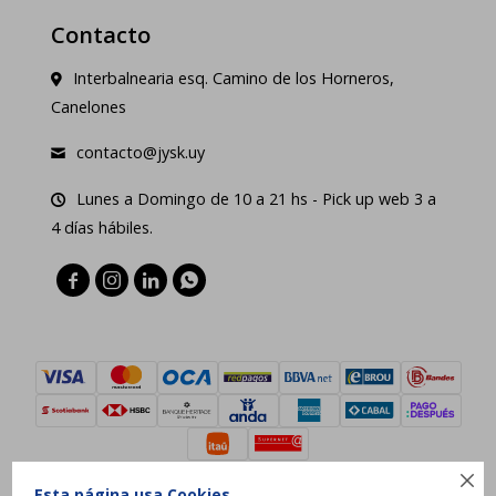
Contacto
Interbalnearia esq. Camino de los Horneros,
Canelones
contacto@jysk.uy
Lunes a Domingo de 10 a 21 hs - Pick up web 3 a
4 días hábiles.





Esta página usa Cookies