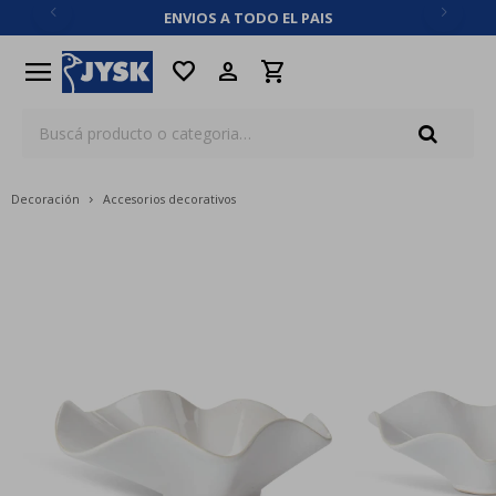
ENVIOS A TODO EL PAIS
close
menu
favorite
Decoración
Accesorios decorativos