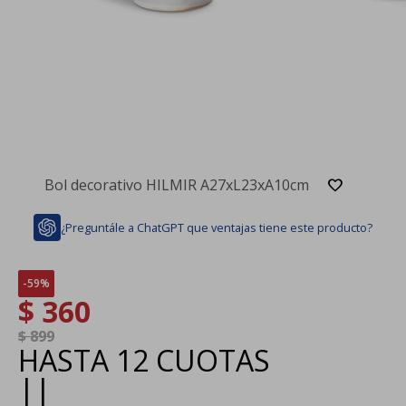
Bol decorativo HILMIR A27xL23xA10cm
¿Preguntále a ChatGPT que ventajas tiene este producto?
59
$
360
$
899
HASTA
12 CUOTAS
|
|