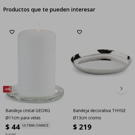
Productos que te pueden interesar
60
Bandeja cristal GEORG
Bandeja decorativa THYGE
Ø11cm para velas
Ø13cm cromo
$
44
$
219
ULTIMA CHANCE
$
109