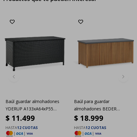
Baúl guardar almohadones
Baúl para guardar
YDERUP A133xA64xP55
almohadones BEDER
$
11.499
$
18.999
negro
A133xA61xP54
HASTA
12 CUOTAS
HASTA
12 CUOTAS
|
|
|
|