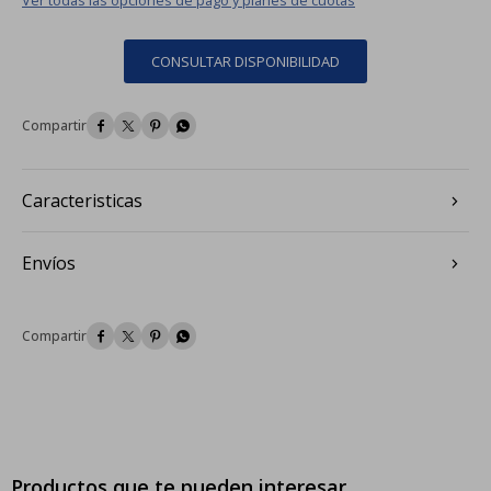
CONSULTAR DISPONIBILIDAD




Caracteristicas
Envíos




Productos que te pueden interesar