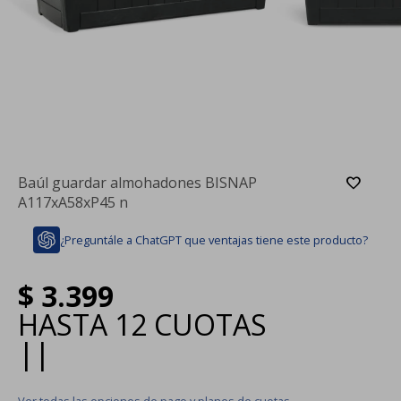
Baúl guardar almohadones BISNAP
A117xA58xP45 n
¿Preguntále a ChatGPT que ventajas tiene este producto?
$
3.399
HASTA
12 CUOTAS
|
|
Ver todas las opciones de pago y planes de cuotas