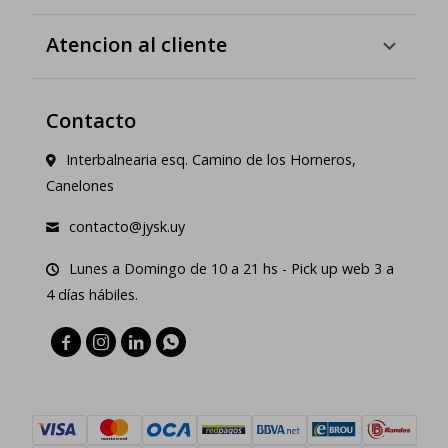
Atencion al cliente
Contacto
Interbalnearia esq. Camino de los Horneros,
Canelones
contacto@jysk.uy
Lunes a Domingo de 10 a 21 hs - Pick up web 3 a
4 días hábiles.



