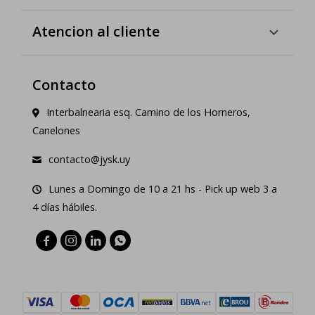
Atencion al cliente
Contacto
Interbalnearia esq. Camino de los Horneros,
Canelones
contacto@jysk.uy
Lunes a Domingo de 10 a 21 hs - Pick up web 3 a
4 días hábiles.



