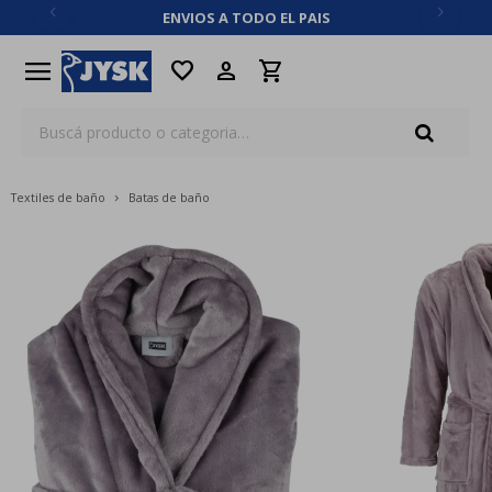
ENVIOS A TODO EL PAIS
close
menu
favorite
Textiles de baño
Batas de baño