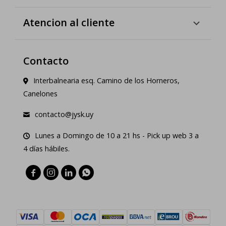
Atencion al cliente
Contacto
Interbalnearia esq. Camino de los Horneros,
Canelones
contacto@jysk.uy
Lunes a Domingo de 10 a 21 hs - Pick up web 3 a
4 días hábiles.



