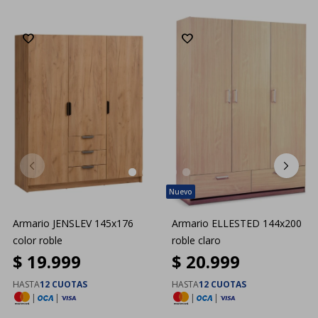
Armario JENSLEV 145x176
Armario ELLESTED 144x200
color roble
roble claro
$
19.999
$
20.999
HASTA
12 CUOTAS
HASTA
12 CUOTAS
|
|
|
|