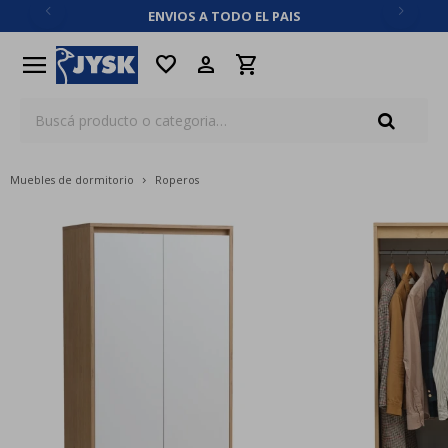
ENVIOS A TODO EL PAIS
close
menu
favorite
Muebles de dormitorio
Roperos