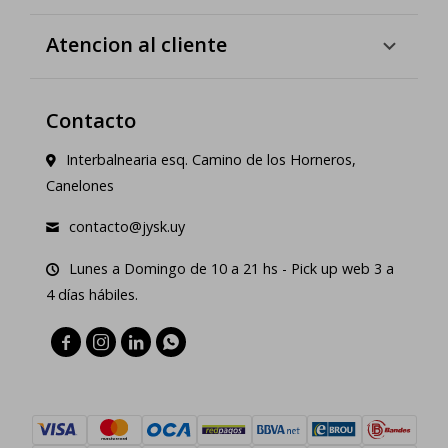
Atencion al cliente
Contacto
Interbalnearia esq. Camino de los Horneros,
Canelones
contacto@jysk.uy
Lunes a Domingo de 10 a 21 hs - Pick up web 3 a
4 días hábiles.



