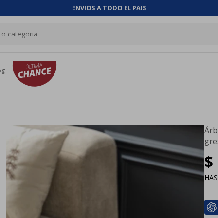
ENVIOS A TODO EL PAIS
og
Árb
gre
$
HA