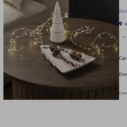
Ver 
U
remove
Car
Env