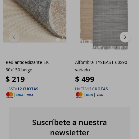
Red antideslizante EK
Alfombra TYSBAST 60x90
30x150 beige
variado
$
219
$
499
HASTA
12 CUOTAS
HASTA
12 CUOTAS
|
|
|
|
Suscríbete a nuestra
newsletter