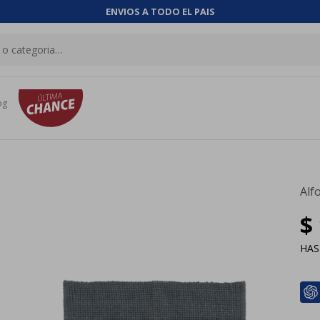
ENVIOS A TODO EL PAIS
og
Alf
$
HA