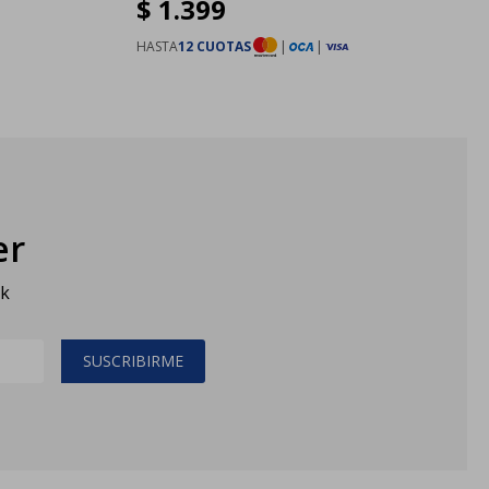
$
1.399
HASTA
12 CUOTAS
|
|
er
sk
SUSCRIBIRME