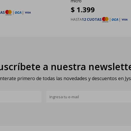
micro
$
1.399
TAS
|
|
HASTA
12 CUOTAS
|
|
uscríbete a nuestra newslett
nterate primero de todas las novedades y descuentos en Jy