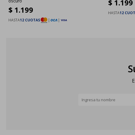
$
1.199
oscuro
$
1.199
HASTA
12 CUO
HASTA
12 CUOTAS
|
|
S
E