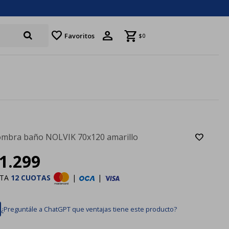
favorite
Favoritos
$
0
ombra baño NOLVIK 70x120 amarillo
1.299
STA
12 CUOTAS
|
|
¿Preguntále a ChatGPT que ventajas tiene este producto?