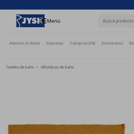
close
menu
Menú
Atención al cliente
Empresas
Trabaja en JYSK
Encontranos
Bl
Textiles de baño
Alfombras de baño