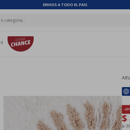
ENVIOS A TODO EL PAIS
og
Alf
49
$
$
7