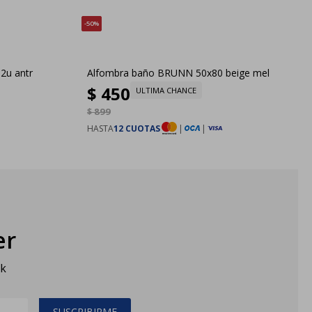
50
2u antr
Alfombra baño BRUNN 50x80 beige mel
$
450
ULTIMA CHANCE
$
899
HASTA
12 CUOTAS
|
|
er
sk
SUSCRIBIRME