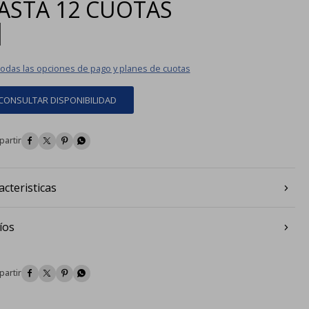
ASTA
12 CUOTAS
|
todas las opciones de pago y planes de cuotas
CONSULTAR DISPONIBILIDAD




acteristicas
íos



