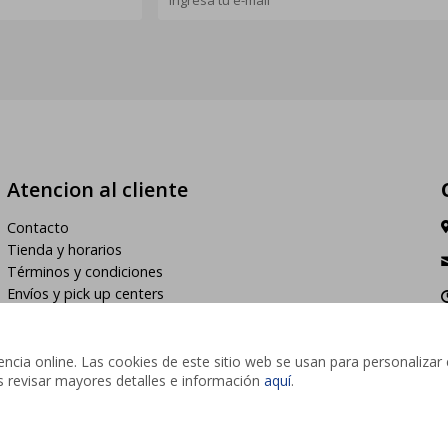
Atencion al cliente
Contacto
Tienda y horarios
Términos y condiciones
Envíos y pick up centers
h
cia online. Las cookies de este sitio web se usan para personalizar 
des revisar mayores detalles e información
aquí
.