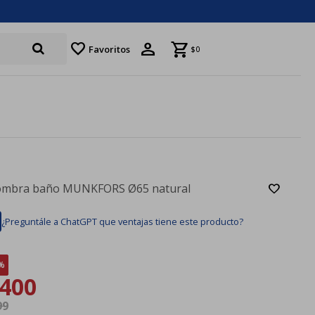
favorite
Favoritos
$
0
ombra baño MUNKFORS Ø65 natural
¿Preguntále a ChatGPT que ventajas tiene este producto?
400
99