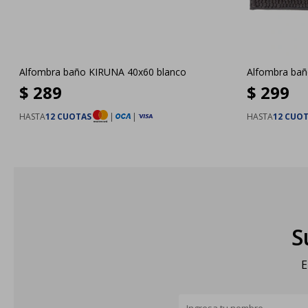
Alfombra baño KIRUNA 40x60 blanco
Alfombra bañ
$
289
$
299
HASTA
12 CUOTAS
|
|
HASTA
12 CUO
S
E