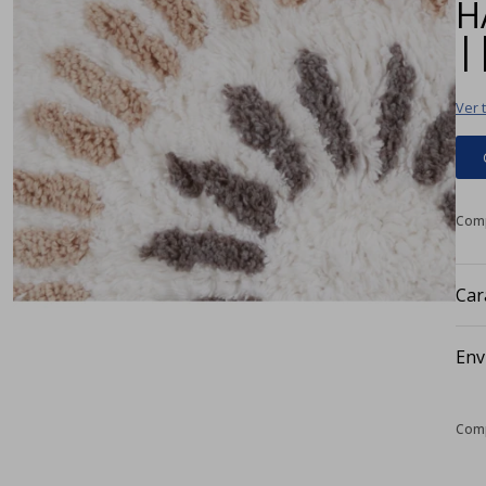
H
|
Ver 
Car
Env