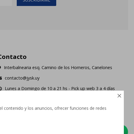
Contacto
Interbalnearia esq. Camino de los Horneros, Canelones
contacto@jysk.uy
Lunes a Domingo de 10 a 21 hs - Pick up web 3 a 4 días
ábiles.





el contenido y los anuncios, ofrecer funciones de redes