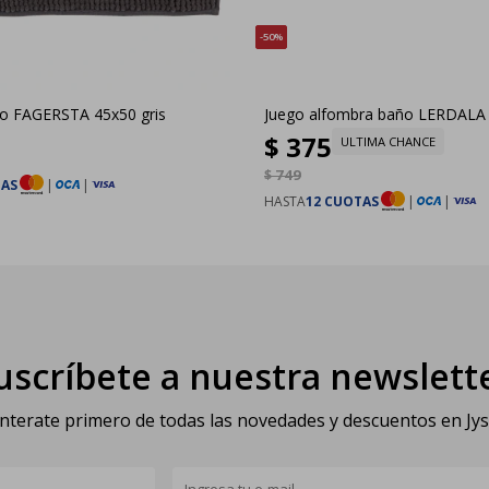
50
o FAGERSTA 45x50 gris
Juego alfombra baño LERDALA 
$
375
ULTIMA CHANCE
$
749
TAS
|
|
HASTA
12 CUOTAS
|
|
uscríbete a nuestra newslett
nterate primero de todas las novedades y descuentos en Jy