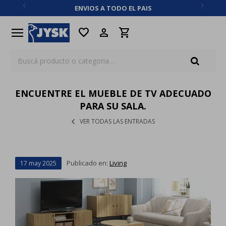
ENVIOS A TODO EL PAIS
close
menu
favorite
ENCUENTRE EL MUEBLE DE TV ADECUADO
PARA SU SALA.
VER TODAS LAS ENTRADAS
Publicado en:
Living
17
may
2025