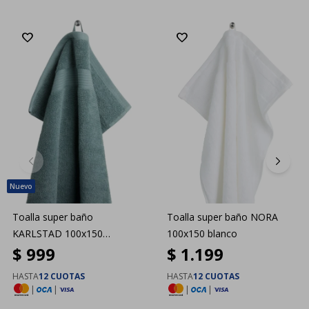
Toalla super baño
Toalla super baño NORA
KARLSTAD 100x150
100x150 blanco
$
999
$
1.199
petróleo
HASTA
12 CUOTAS
HASTA
12 CUOTAS
|
|
|
|