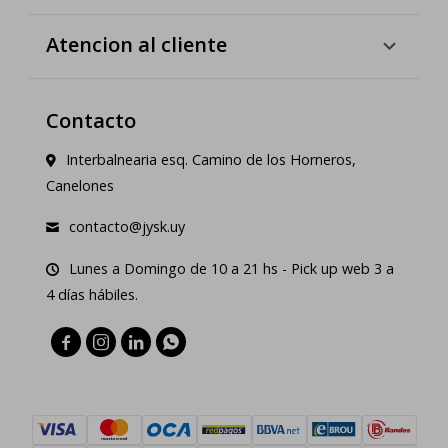
Atencion al cliente
Contacto
Interbalnearia esq. Camino de los Horneros,
Canelones
contacto@jysk.uy
Lunes a Domingo de 10 a 21 hs - Pick up web 3 a
4 días hábiles.



