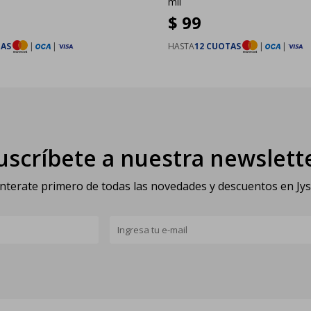
mil
$
99
TAS
|
|
HASTA
12 CUOTAS
|
|
uscríbete a nuestra newslett
nterate primero de todas las novedades y descuentos en Jy