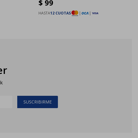
$
99
HASTA
12 CUOTAS
|
|
er
sk
SUSCRIBIRME