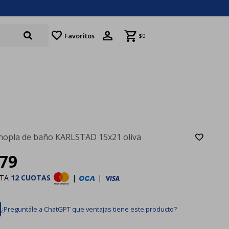
favorite
Favoritos
$
0
opla de baño KARLSTAD 15x21 oliva
79
STA
12 CUOTAS
|
|
¿Preguntále a ChatGPT que ventajas tiene este producto?