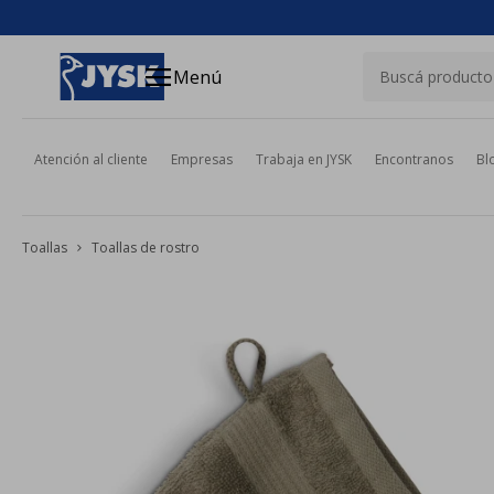
close
menu
Menú
Atención al cliente
Empresas
Trabaja en JYSK
Encontranos
Bl
Toallas
Toallas de rostro