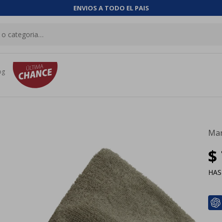
ENVIOS A TODO EL PAIS
og
Man
$
HA