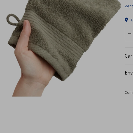
Ver 
U
remove
Car
Env