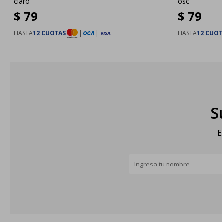
claro
osc
$
79
$
79
HASTA
12 CUOTAS
|
|
HASTA
12 CUO
S
E